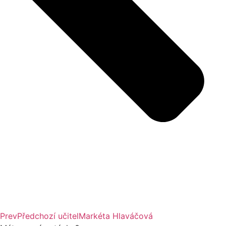
Prev
Předchozí učitel
Markéta Hlaváčová