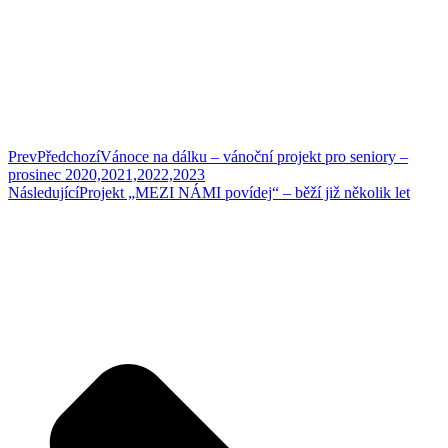
Prev
Předchozí
Vánoce na dálku – vánoční projekt pro seniory –
prosinec 2020,2021,2022,2023
Následující
Projekt „MEZI NÁMI povídej“ – běží již několik let