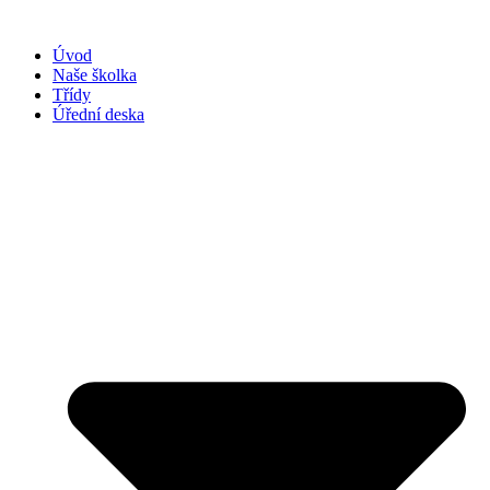
Přejít
k
Úvod
obsahu
Naše školka
Třídy
Úřední deska