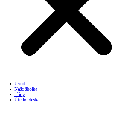
Úvod
Naše školka
Třídy
Úřední deska