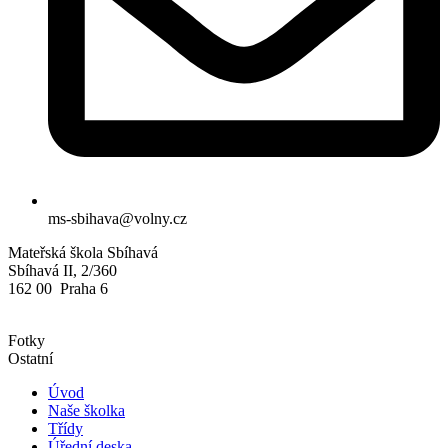
ms-sbihava@volny.cz
Mateřská škola Sbíhavá
Sbíhavá II, 2/360
162 00 Praha 6
Fotky
Ostatní
Úvod
Naše školka
Třídy
Úřední deska