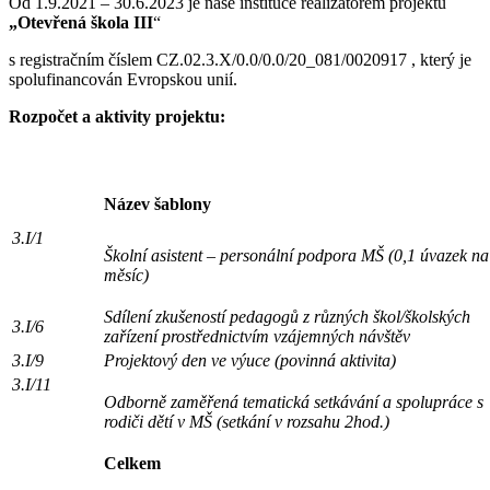
Od 1.9.2021 – 30.6.2023 je naše instituce realizátorem projektu
„Otevřená škola III
“
s registračním číslem CZ.02.3.X/0.0/0.0/20_081/0020917 , který je
spolufinancován Evropskou unií.
Rozpočet a aktivity projektu:
Název šablony
3.I/1
Školní asistent – personální podpora MŠ (0,1 úvazek na
měsíc)
Sdílení zkušeností pedagogů z různých škol/školských
3.I/6
zařízení prostřednictvím vzájemných návštěv
3.I/9
Projektový den ve výuce (povinná aktivita)
3.I/11
Odborně zaměřená tematická setkávání a spolupráce s
rodiči dětí v MŠ (setkání v rozsahu 2hod.)
Celkem