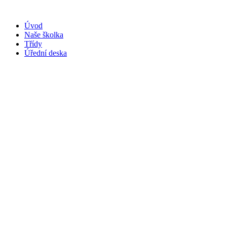
Přejít
k
Úvod
obsahu
Naše školka
Třídy
Úřední deska