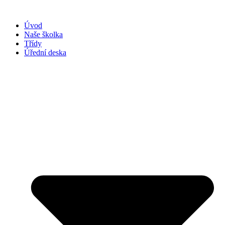
Přejít
k
Úvod
obsahu
Naše školka
Třídy
Úřední deska