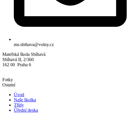
ms-sbihava@volny.cz
Mateřská škola Sbíhavá
Sbíhavá II, 2/360
162 00 Praha 6
Fotky
Ostatní
Úvod
Naše školka
Třídy
Úřední deska