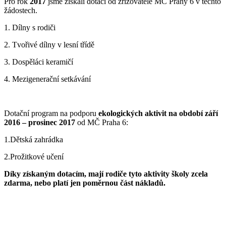
Pro rok
2017
jsme získali dotaci od zřizovatele MČ Prahy 6 v těchto
žádostech.
1. Dílny s rodiči
2. Tvořivé dílny v lesní třídě
3. Dospěláci keramičí
4. Mezigenerační setkávání
Dotační program na podporu
ekologických aktivit na období
září
2016 – prosinec 2017
od MČ Praha 6:
1.Dětská zahrádka
2.Prožitkové učení
Díky získaným dotacím, mají rodiče tyto aktivity školy zcela
zdarma, nebo platí jen poměrnou část nákladů.