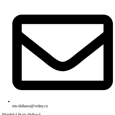
ms-sbihava@volny.cz
Mateřská škola Sbíhavá