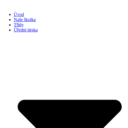
Přejít
k
Úvod
obsahu
Naše školka
Třídy
Úřední deska