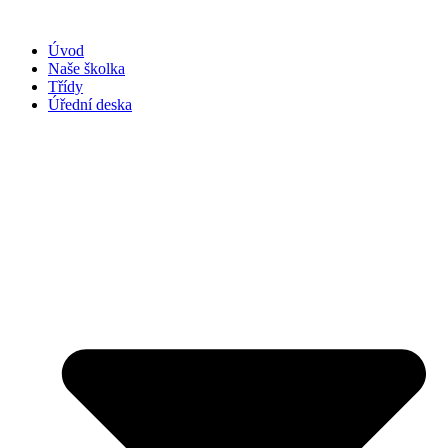
Přejít
k
Úvod
obsahu
Naše školka
Třídy
Úřední deska