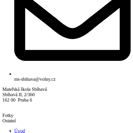
ms-sbihava@volny.cz
Mateřská škola Sbíhavá
Sbíhavá II, 2/360
162 00 Praha 6
Fotky
Ostatní
Úvod