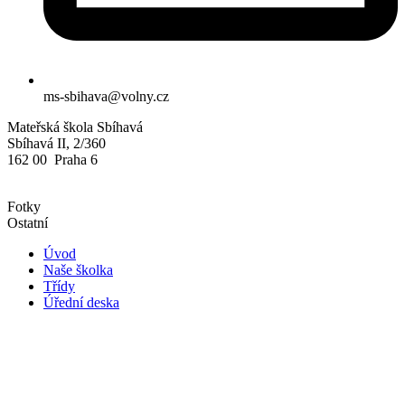
ms-sbihava@volny.cz
Mateřská škola Sbíhavá
Sbíhavá II, 2/360
162 00 Praha 6
Fotky
Ostatní
Úvod
Naše školka
Třídy
Úřední deska