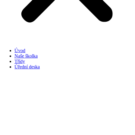
Úvod
Naše školka
Třídy
Úřední deska