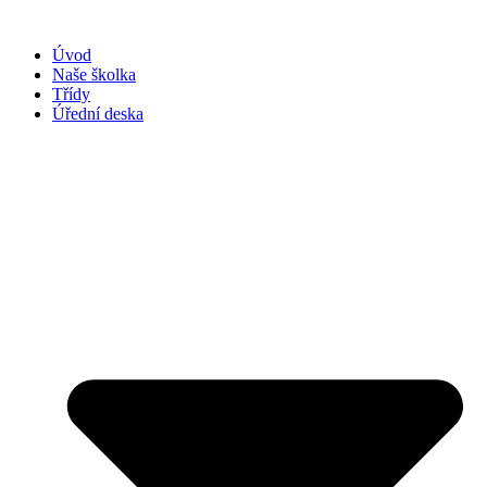
Přejít
k
Úvod
obsahu
Naše školka
Třídy
Úřední deska