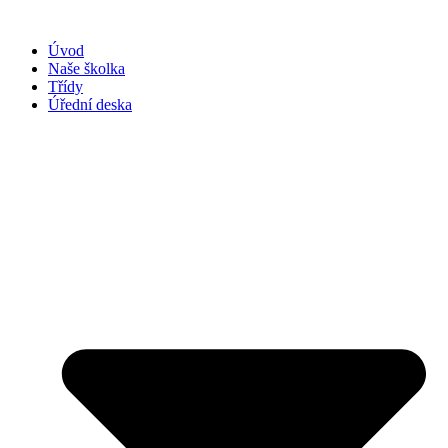
Přejít
k
Úvod
obsahu
Naše školka
Třídy
Úřední deska