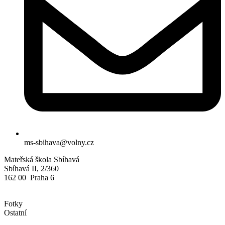
ms-sbihava@volny.cz
Mateřská škola Sbíhavá
Sbíhavá II, 2/360
162 00 Praha 6
Fotky
Ostatní