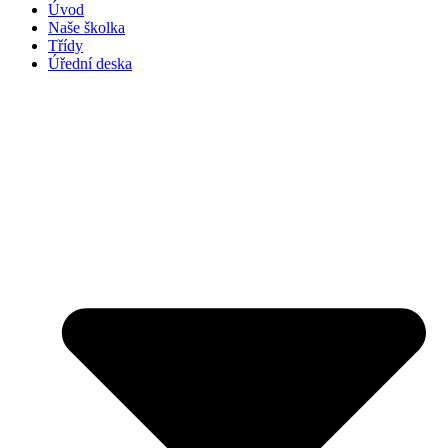
Úvod
Naše školka
Třídy
Úřední deska