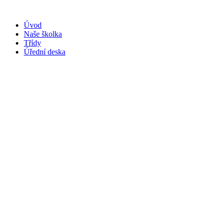
Přejít
k
Úvod
obsahu
Naše školka
Třídy
Úřední deska